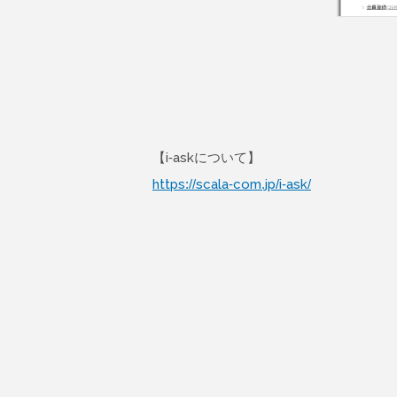
【i-askについて】
https://scala-com.jp/i-ask/