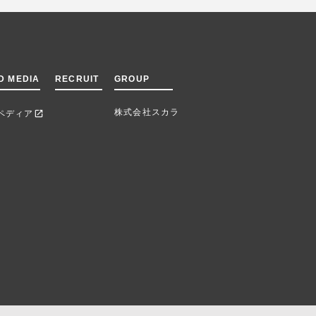
D MEDIA
RECRUIT
GROUP
株式会社スカラ
ペディア
open_in_new