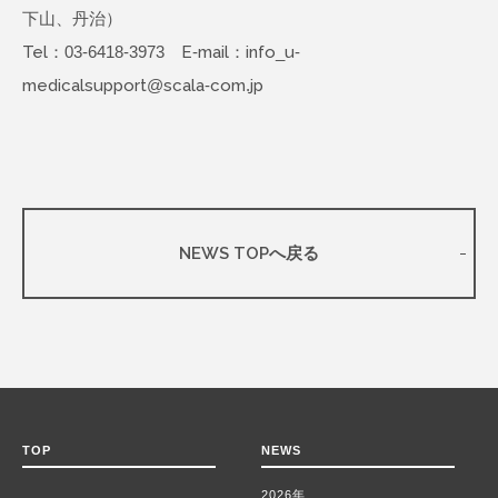
下山、丹治）
Tel：03-6418-3973 E-mail：info_u-
medicalsupport@scala-com.jp
NEWS TOPへ戻る
TOP
NEWS
2026年