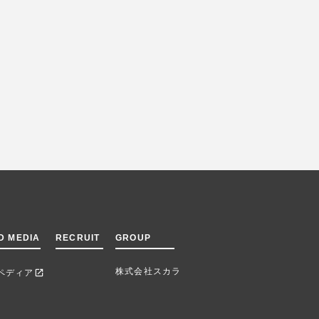
D MEDIA
RECRUIT
GROUP
株式会社スカラ
ペディア
open_in_new